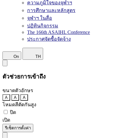
ความภูมิใจของจุฬาฯ
การศึกษาและหลักสูตร
จุฬาฯ ในสื่อ
ปฏิทินกิจกรรม
The 166th ASAIHL Conference
ประกาศจัดซื้อจัดจ้าง
On
TH
ตัวช่วยการเข้าถึง
ขนาดตัวอักษร
A
A
A
โหมดสีตัดกันสูง
ปิด
เปิด
รีเซ็ตการตั้งค่า