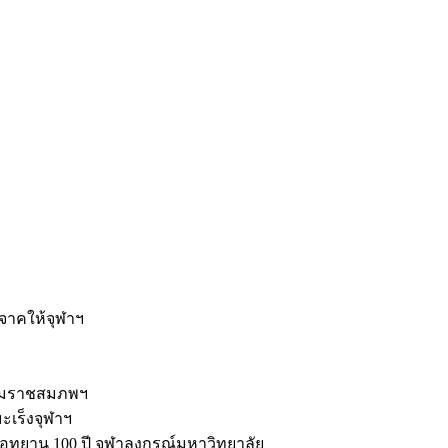
ะ
ิจาคให้จุฬาฯ
รมราชสมภพฯ
มะเร็งจุฬาฯ
ุทยาน 100 ปี จุฬาลงกรณ์มหาวิทยาลัย