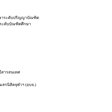
กษาระดับปริญญาบัณฑิต
ระดับบัณฑิตศึกษา
ยีสารสนเทศ
สรนิสิตจุฬาฯ (อบจ.)