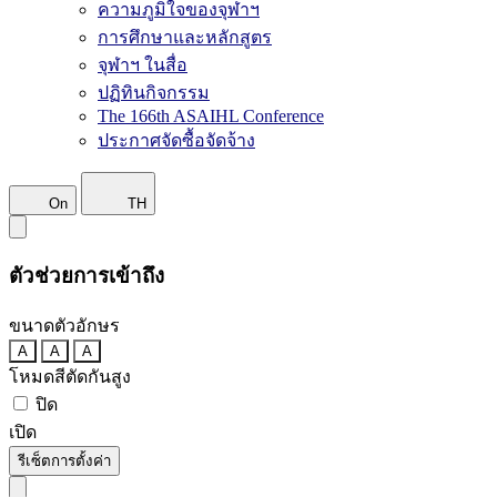
ความภูมิใจของจุฬาฯ
การศึกษาและหลักสูตร
จุฬาฯ ในสื่อ
ปฏิทินกิจกรรม
The 166th ASAIHL Conference
ประกาศจัดซื้อจัดจ้าง
On
TH
ตัวช่วยการเข้าถึง
ขนาดตัวอักษร
A
A
A
โหมดสีตัดกันสูง
ปิด
เปิด
รีเซ็ตการตั้งค่า