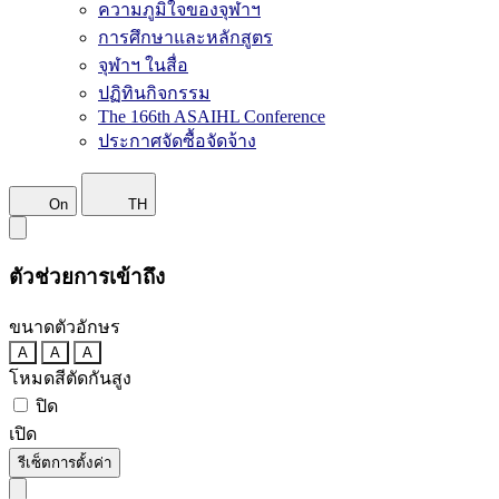
ความภูมิใจของจุฬาฯ
การศึกษาและหลักสูตร
จุฬาฯ ในสื่อ
ปฏิทินกิจกรรม
The 166th ASAIHL Conference
ประกาศจัดซื้อจัดจ้าง
On
TH
ตัวช่วยการเข้าถึง
ขนาดตัวอักษร
A
A
A
โหมดสีตัดกันสูง
ปิด
เปิด
รีเซ็ตการตั้งค่า