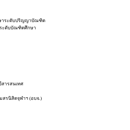
กษาระดับปริญญาบัณฑิต
ระดับบัณฑิตศึกษา
ยีสารสนเทศ
สรนิสิตจุฬาฯ (อบจ.)