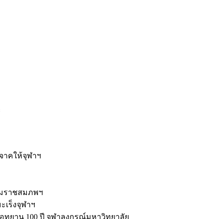
ะ
ิจาคให้จุฬาฯ
รมราชสมภพฯ
มะเร็งจุฬาฯ
ุทยาน 100 ปี จุฬาลงกรณ์มหาวิทยาลัย