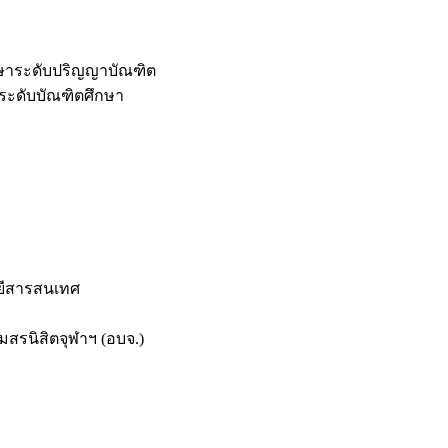
กษาระดับปริญญาบัณฑิต
ระดับบัณฑิตศึกษา
ยีสารสนเทศ
สรนิสิตจุฬาฯ (อบจ.)