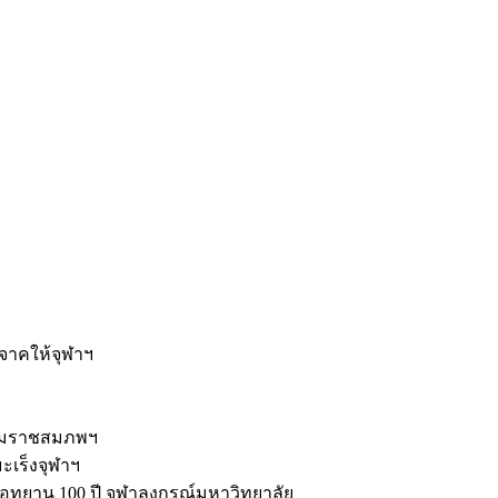
ะ
ิจาคให้จุฬาฯ
รมราชสมภพฯ
มะเร็งจุฬาฯ
ุทยาน 100 ปี จุฬาลงกรณ์มหาวิทยาลัย