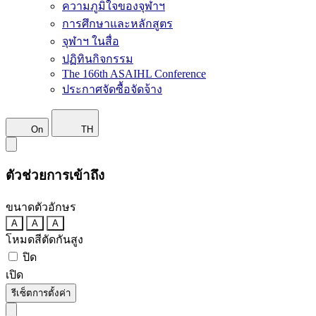
ความภูมิใจของจุฬาฯ
การศึกษาและหลักสูตร
จุฬาฯ ในสื่อ
ปฏิทินกิจกรรม
The 166th ASAIHL Conference
ประกาศจัดซื้อจัดจ้าง
On
TH
ตัวช่วยการเข้าถึง
ขนาดตัวอักษร
A
A
A
โหมดสีตัดกันสูง
ปิด
เปิด
รีเซ็ตการตั้งค่า