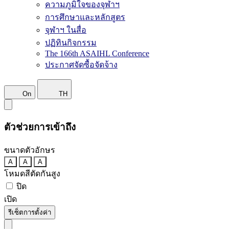
ความภูมิใจของจุฬาฯ
การศึกษาและหลักสูตร
จุฬาฯ ในสื่อ
ปฏิทินกิจกรรม
The 166th ASAIHL Conference
ประกาศจัดซื้อจัดจ้าง
On
TH
ตัวช่วยการเข้าถึง
ขนาดตัวอักษร
A
A
A
โหมดสีตัดกันสูง
ปิด
เปิด
รีเซ็ตการตั้งค่า