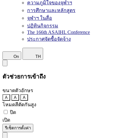
ความภูมิใจของจุฬาฯ
การศึกษาและหลักสูตร
จุฬาฯ ในสื่อ
ปฏิทินกิจกรรม
The 166th ASAIHL Conference
ประกาศจัดซื้อจัดจ้าง
On
TH
ตัวช่วยการเข้าถึง
ขนาดตัวอักษร
A
A
A
โหมดสีตัดกันสูง
ปิด
เปิด
รีเซ็ตการตั้งค่า