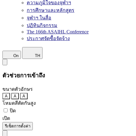
ความภูมิใจของจุฬาฯ
การศึกษาและหลักสูตร
จุฬาฯ ในสื่อ
ปฏิทินกิจกรรม
The 166th ASAIHL Conference
ประกาศจัดซื้อจัดจ้าง
On
TH
ตัวช่วยการเข้าถึง
ขนาดตัวอักษร
A
A
A
โหมดสีตัดกันสูง
ปิด
เปิด
รีเซ็ตการตั้งค่า