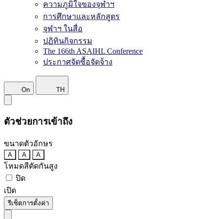
ความภูมิใจของจุฬาฯ
การศึกษาและหลักสูตร
จุฬาฯ ในสื่อ
ปฏิทินกิจกรรม
The 166th ASAIHL Conference
ประกาศจัดซื้อจัดจ้าง
On
TH
ตัวช่วยการเข้าถึง
ขนาดตัวอักษร
A
A
A
โหมดสีตัดกันสูง
ปิด
เปิด
รีเซ็ตการตั้งค่า