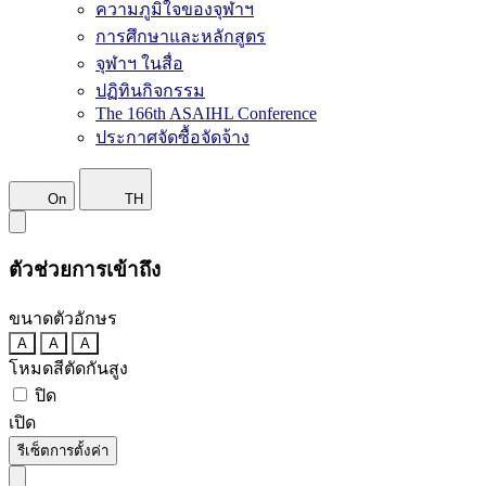
ความภูมิใจของจุฬาฯ
การศึกษาและหลักสูตร
จุฬาฯ ในสื่อ
ปฏิทินกิจกรรม
The 166th ASAIHL Conference
ประกาศจัดซื้อจัดจ้าง
On
TH
ตัวช่วยการเข้าถึง
ขนาดตัวอักษร
A
A
A
โหมดสีตัดกันสูง
ปิด
เปิด
รีเซ็ตการตั้งค่า