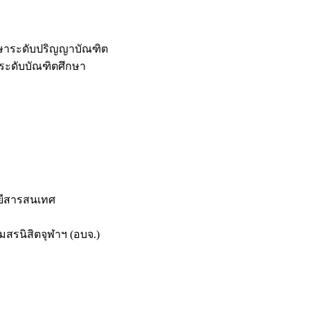
กษาระดับปริญญาบัณฑิต
ระดับบัณฑิตศึกษา
ยีสารสนเทศ
สรนิสิตจุฬาฯ (อบจ.)