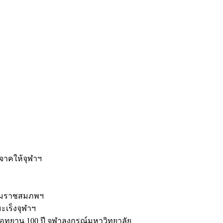
ะ
ิจาคให้จุฬาฯ
รมราชสมภพฯ
มะเร็งจุฬาฯ
ุทยาน 100 ปี จุฬาลงกรณ์มหาวิทยาลัย