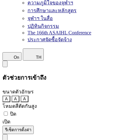
ความภูมิใจของจุฬาฯ
การศึกษาและหลักสูตร
จุฬาฯ ในสื่อ
ปฏิทินกิจกรรม
The 166th ASAIHL Conference
ประกาศจัดซื้อจัดจ้าง
On
TH
ตัวช่วยการเข้าถึง
ขนาดตัวอักษร
A
A
A
โหมดสีตัดกันสูง
ปิด
เปิด
รีเซ็ตการตั้งค่า