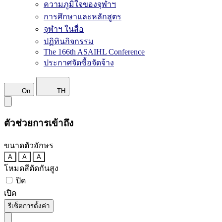
ความภูมิใจของจุฬาฯ
การศึกษาและหลักสูตร
จุฬาฯ ในสื่อ
ปฏิทินกิจกรรม
The 166th ASAIHL Conference
ประกาศจัดซื้อจัดจ้าง
On
TH
ตัวช่วยการเข้าถึง
ขนาดตัวอักษร
A
A
A
โหมดสีตัดกันสูง
ปิด
เปิด
รีเซ็ตการตั้งค่า