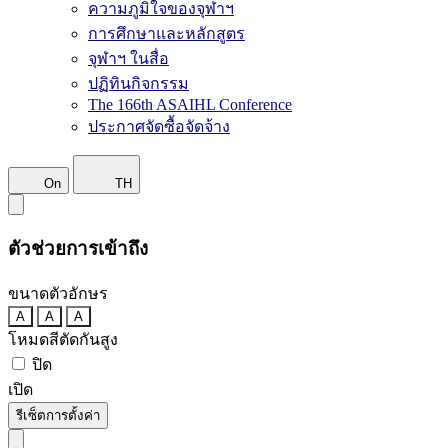
ความภูมิใจของจุฬาฯ
การศึกษาและหลักสูตร
จุฬาฯ ในสื่อ
ปฏิทินกิจกรรม
The 166th ASAIHL Conference
ประกาศจัดซื้อจัดจ้าง
On
TH
ตัวช่วยการเข้าถึง
ขนาดตัวอักษร
A
A
A
โหมดสีตัดกันสูง
ปิด
เปิด
รีเซ็ตการตั้งค่า