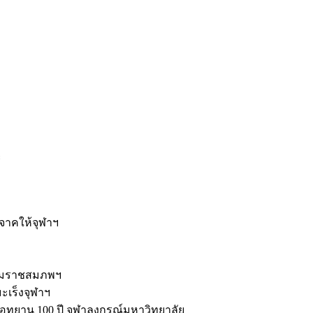
ะ
ิจาคให้จุฬาฯ
รมราชสมภพฯ
มะเร็งจุฬาฯ
ุทยาน 100 ปี จุฬาลงกรณ์มหาวิทยาลัย