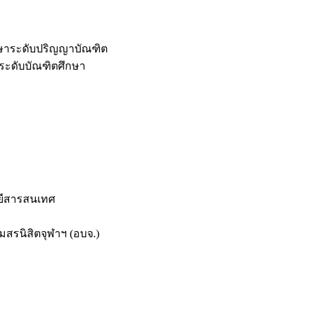
กษาระดับปริญญาบัณฑิต
ระดับบัณฑิตศึกษา
ยีสารสนเทศ
สรนิสิตจุฬาฯ (อบจ.)