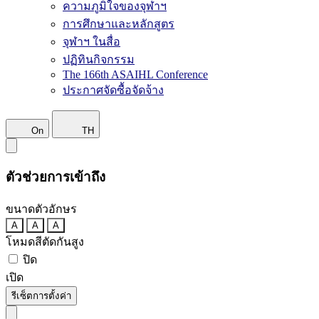
ความภูมิใจของจุฬาฯ
การศึกษาและหลักสูตร
จุฬาฯ ในสื่อ
ปฏิทินกิจกรรม
The 166th ASAIHL Conference
ประกาศจัดซื้อจัดจ้าง
On
TH
ตัวช่วยการเข้าถึง
ขนาดตัวอักษร
A
A
A
โหมดสีตัดกันสูง
ปิด
เปิด
รีเซ็ตการตั้งค่า