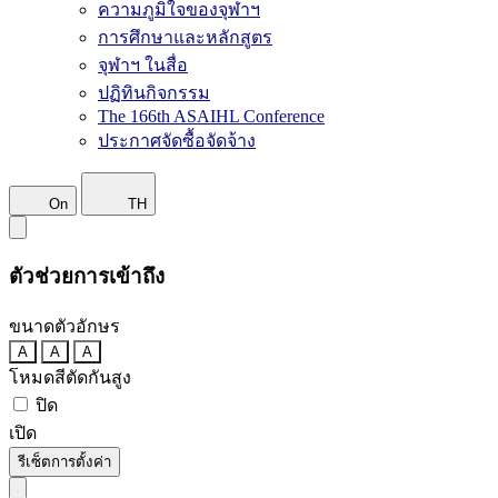
ความภูมิใจของจุฬาฯ
การศึกษาและหลักสูตร
จุฬาฯ ในสื่อ
ปฏิทินกิจกรรม
The 166th ASAIHL Conference
ประกาศจัดซื้อจัดจ้าง
On
TH
ตัวช่วยการเข้าถึง
ขนาดตัวอักษร
A
A
A
โหมดสีตัดกันสูง
ปิด
เปิด
รีเซ็ตการตั้งค่า