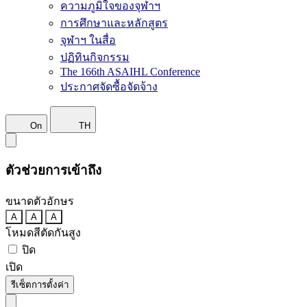
ความภูมิใจของจุฬาฯ
การศึกษาและหลักสูตร
จุฬาฯ ในสื่อ
ปฏิทินกิจกรรม
The 166th ASAIHL Conference
ประกาศจัดซื้อจัดจ้าง
On
TH
ตัวช่วยการเข้าถึง
ขนาดตัวอักษร
A
A
A
โหมดสีตัดกันสูง
ปิด
เปิด
รีเซ็ตการตั้งค่า