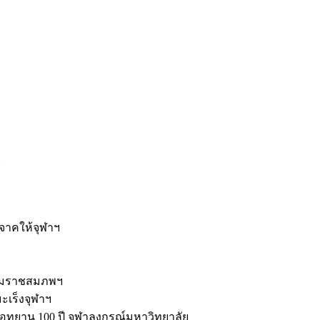
ะ
ิจาคให้จุฬาฯ
รมราชสมภพฯ
มะเร็งจุฬาฯ
ุทยาน 100 ปี จุฬาลงกรณ์มหาวิทยาลัย