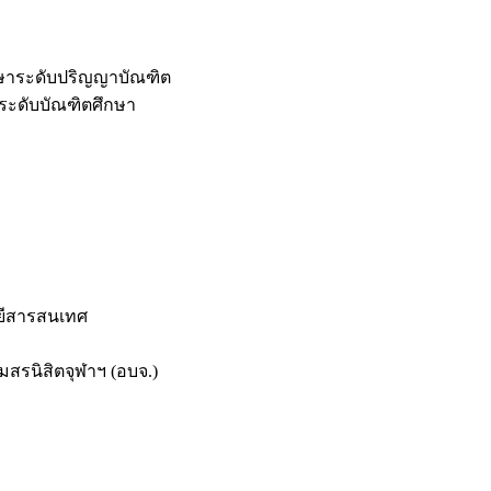
กษาระดับปริญญาบัณฑิต
ระดับบัณฑิตศึกษา
ยีสารสนเทศ
สรนิสิตจุฬาฯ (อบจ.)