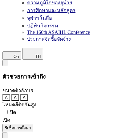
ความภูมิใจของจุฬาฯ
การศึกษาและหลักสูตร
จุฬาฯ ในสื่อ
ปฏิทินกิจกรรม
The 166th ASAIHL Conference
ประกาศจัดซื้อจัดจ้าง
On
TH
ตัวช่วยการเข้าถึง
ขนาดตัวอักษร
A
A
A
โหมดสีตัดกันสูง
ปิด
เปิด
รีเซ็ตการตั้งค่า