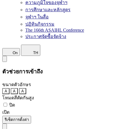
ความภูมิใจของจุฬาฯ
การศึกษาและหลักสูตร
จุฬาฯ ในสื่อ
ปฏิทินกิจกรรม
The 166th ASAIHL Conference
ประกาศจัดซื้อจัดจ้าง
On
TH
ตัวช่วยการเข้าถึง
ขนาดตัวอักษร
A
A
A
โหมดสีตัดกันสูง
ปิด
เปิด
รีเซ็ตการตั้งค่า