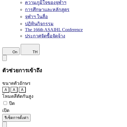
ความภูมิใจของจุฬาฯ
การศึกษาและหลักสูตร
จุฬาฯ ในสื่อ
ปฏิทินกิจกรรม
The 166th ASAIHL Conference
ประกาศจัดซื้อจัดจ้าง
On
TH
ตัวช่วยการเข้าถึง
ขนาดตัวอักษร
A
A
A
โหมดสีตัดกันสูง
ปิด
เปิด
รีเซ็ตการตั้งค่า