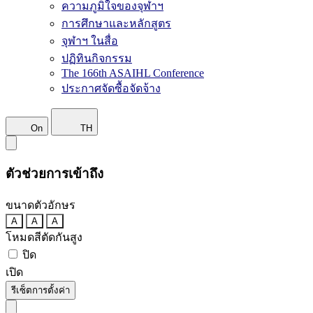
ความภูมิใจของจุฬาฯ
การศึกษาและหลักสูตร
จุฬาฯ ในสื่อ
ปฏิทินกิจกรรม
The 166th ASAIHL Conference
ประกาศจัดซื้อจัดจ้าง
On
TH
ตัวช่วยการเข้าถึง
ขนาดตัวอักษร
A
A
A
โหมดสีตัดกันสูง
ปิด
เปิด
รีเซ็ตการตั้งค่า