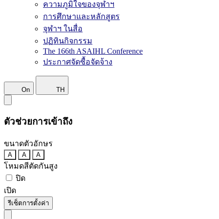
ความภูมิใจของจุฬาฯ
การศึกษาและหลักสูตร
จุฬาฯ ในสื่อ
ปฏิทินกิจกรรม
The 166th ASAIHL Conference
ประกาศจัดซื้อจัดจ้าง
On
TH
ตัวช่วยการเข้าถึง
ขนาดตัวอักษร
A
A
A
โหมดสีตัดกันสูง
ปิด
เปิด
รีเซ็ตการตั้งค่า