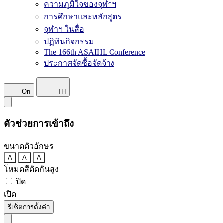
ความภูมิใจของจุฬาฯ
การศึกษาและหลักสูตร
จุฬาฯ ในสื่อ
ปฏิทินกิจกรรม
The 166th ASAIHL Conference
ประกาศจัดซื้อจัดจ้าง
On
TH
ตัวช่วยการเข้าถึง
ขนาดตัวอักษร
A
A
A
โหมดสีตัดกันสูง
ปิด
เปิด
รีเซ็ตการตั้งค่า