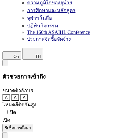
ความภูมิใจของจุฬาฯ
การศึกษาและหลักสูตร
จุฬาฯ ในสื่อ
ปฏิทินกิจกรรม
The 166th ASAIHL Conference
ประกาศจัดซื้อจัดจ้าง
On
TH
ตัวช่วยการเข้าถึง
ขนาดตัวอักษร
A
A
A
โหมดสีตัดกันสูง
ปิด
เปิด
รีเซ็ตการตั้งค่า