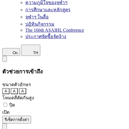
ความภูมิใจของจุฬาฯ
การศึกษาและหลักสูตร
จุฬาฯ ในสื่อ
ปฏิทินกิจกรรม
The 166th ASAIHL Conference
ประกาศจัดซื้อจัดจ้าง
On
TH
ตัวช่วยการเข้าถึง
ขนาดตัวอักษร
A
A
A
โหมดสีตัดกันสูง
ปิด
เปิด
รีเซ็ตการตั้งค่า