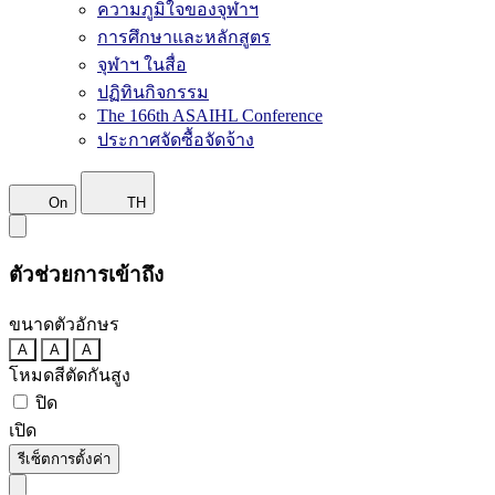
ความภูมิใจของจุฬาฯ
การศึกษาและหลักสูตร
จุฬาฯ ในสื่อ
ปฏิทินกิจกรรม
The 166th ASAIHL Conference
ประกาศจัดซื้อจัดจ้าง
On
TH
ตัวช่วยการเข้าถึง
ขนาดตัวอักษร
A
A
A
โหมดสีตัดกันสูง
ปิด
เปิด
รีเซ็ตการตั้งค่า