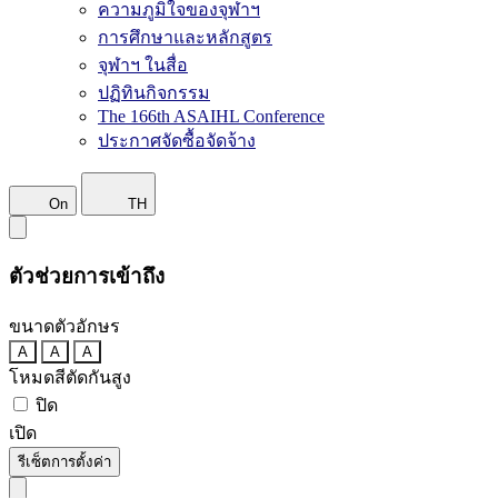
ความภูมิใจของจุฬาฯ
การศึกษาและหลักสูตร
จุฬาฯ ในสื่อ
ปฏิทินกิจกรรม
The 166th ASAIHL Conference
ประกาศจัดซื้อจัดจ้าง
On
TH
ตัวช่วยการเข้าถึง
ขนาดตัวอักษร
A
A
A
โหมดสีตัดกันสูง
ปิด
เปิด
รีเซ็ตการตั้งค่า