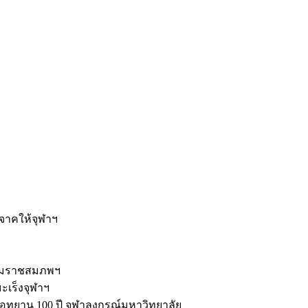
ะ
ิจาคให้จุฬาฯ
รมราชสมภพฯ
มะเร็งจุฬาฯ
ุทยาน 100 ปี จุฬาลงกรณ์มหาวิทยาลัย