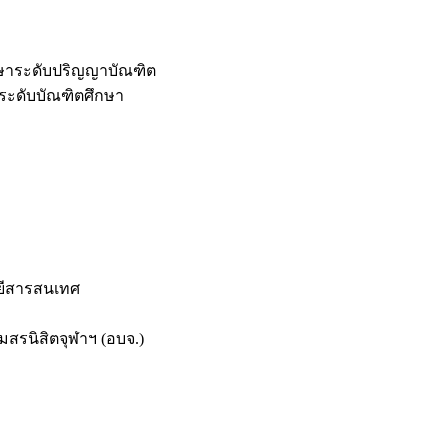
กษาระดับปริญญาบัณฑิต
ระดับบัณฑิตศึกษา
ยีสารสนเทศ
สรนิสิตจุฬาฯ (อบจ.)