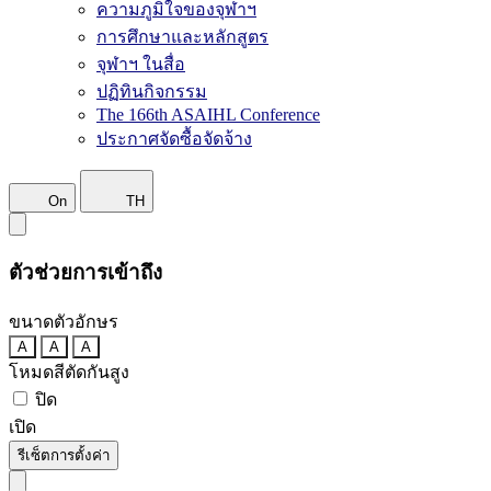
ความภูมิใจของจุฬาฯ
การศึกษาและหลักสูตร
จุฬาฯ ในสื่อ
ปฏิทินกิจกรรม
The 166th ASAIHL Conference
ประกาศจัดซื้อจัดจ้าง
On
TH
ตัวช่วยการเข้าถึง
ขนาดตัวอักษร
A
A
A
โหมดสีตัดกันสูง
ปิด
เปิด
รีเซ็ตการตั้งค่า