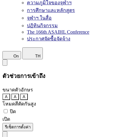
ความภูมิใจของจุฬาฯ
การศึกษาและหลักสูตร
จุฬาฯ ในสื่อ
ปฏิทินกิจกรรม
The 166th ASAIHL Conference
ประกาศจัดซื้อจัดจ้าง
On
TH
ตัวช่วยการเข้าถึง
ขนาดตัวอักษร
A
A
A
โหมดสีตัดกันสูง
ปิด
เปิด
รีเซ็ตการตั้งค่า