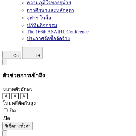
ความภูมิใจของจุฬาฯ
การศึกษาและหลักสูตร
จุฬาฯ ในสื่อ
ปฏิทินกิจกรรม
The 166th ASAIHL Conference
ประกาศจัดซื้อจัดจ้าง
On
TH
ตัวช่วยการเข้าถึง
ขนาดตัวอักษร
A
A
A
โหมดสีตัดกันสูง
ปิด
เปิด
รีเซ็ตการตั้งค่า