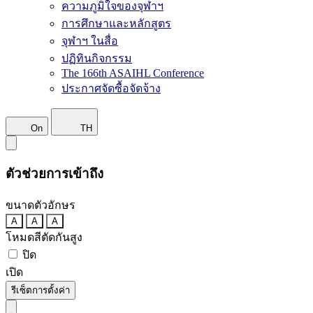
ความภูมิใจของจุฬาฯ
การศึกษาและหลักสูตร
จุฬาฯ ในสื่อ
ปฏิทินกิจกรรม
The 166th ASAIHL Conference
ประกาศจัดซื้อจัดจ้าง
On
TH
ตัวช่วยการเข้าถึง
ขนาดตัวอักษร
A
A
A
โหมดสีตัดกันสูง
ปิด
เปิด
รีเซ็ตการตั้งค่า