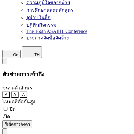
ความภูมิใจของจุฬาฯ
การศึกษาและหลักสูตร
จุฬาฯ ในสื่อ
ปฏิทินกิจกรรม
The 166th ASAIHL Conference
ประกาศจัดซื้อจัดจ้าง
On
TH
ตัวช่วยการเข้าถึง
ขนาดตัวอักษร
A
A
A
โหมดสีตัดกันสูง
ปิด
เปิด
รีเซ็ตการตั้งค่า