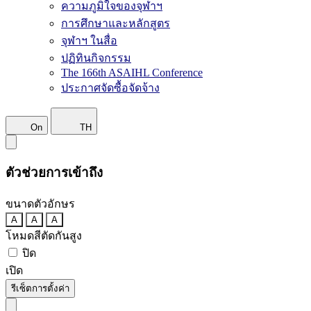
ความภูมิใจของจุฬาฯ
การศึกษาและหลักสูตร
จุฬาฯ ในสื่อ
ปฏิทินกิจกรรม
The 166th ASAIHL Conference
ประกาศจัดซื้อจัดจ้าง
On
TH
ตัวช่วยการเข้าถึง
ขนาดตัวอักษร
A
A
A
โหมดสีตัดกันสูง
ปิด
เปิด
รีเซ็ตการตั้งค่า