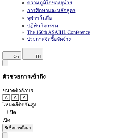
ความภูมิใจของจุฬาฯ
การศึกษาและหลักสูตร
จุฬาฯ ในสื่อ
ปฏิทินกิจกรรม
The 166th ASAIHL Conference
ประกาศจัดซื้อจัดจ้าง
On
TH
ตัวช่วยการเข้าถึง
ขนาดตัวอักษร
A
A
A
โหมดสีตัดกันสูง
ปิด
เปิด
รีเซ็ตการตั้งค่า