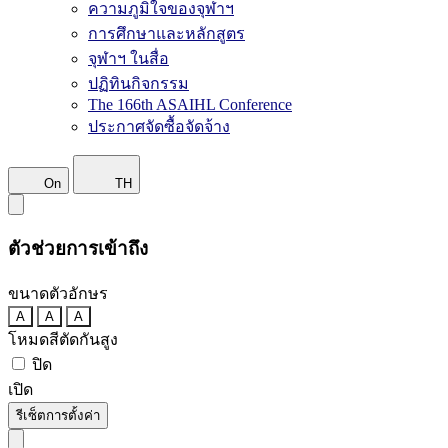
ความภูมิใจของจุฬาฯ
การศึกษาและหลักสูตร
จุฬาฯ ในสื่อ
ปฏิทินกิจกรรม
The 166th ASAIHL Conference
ประกาศจัดซื้อจัดจ้าง
On
TH
ตัวช่วยการเข้าถึง
ขนาดตัวอักษร
A
A
A
โหมดสีตัดกันสูง
ปิด
เปิด
รีเซ็ตการตั้งค่า