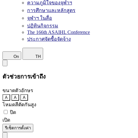
ความภูมิใจของจุฬาฯ
การศึกษาและหลักสูตร
จุฬาฯ ในสื่อ
ปฏิทินกิจกรรม
The 166th ASAIHL Conference
ประกาศจัดซื้อจัดจ้าง
On
TH
ตัวช่วยการเข้าถึง
ขนาดตัวอักษร
A
A
A
โหมดสีตัดกันสูง
ปิด
เปิด
รีเซ็ตการตั้งค่า