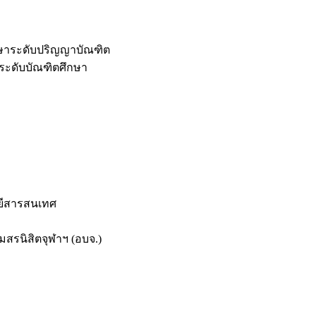
กษาระดับปริญญาบัณฑิต
ระดับบัณฑิตศึกษา
ยีสารสนเทศ
สรนิสิตจุฬาฯ (อบจ.)