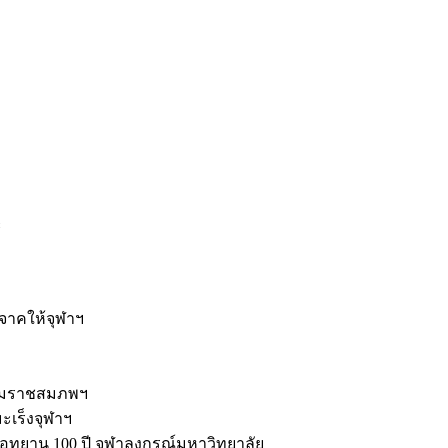
ะ
ิจาคให้จุฬาฯ
รมราชสมภพฯ
มะเร็งจุฬาฯ
ุทยาน 100 ปี จุฬาลงกรณ์มหาวิทยาลัย