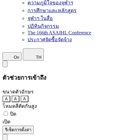
ความภูมิใจของจุฬาฯ
การศึกษาและหลักสูตร
จุฬาฯ ในสื่อ
ปฏิทินกิจกรรม
The 166th ASAIHL Conference
ประกาศจัดซื้อจัดจ้าง
On
TH
ตัวช่วยการเข้าถึง
ขนาดตัวอักษร
A
A
A
โหมดสีตัดกันสูง
ปิด
เปิด
รีเซ็ตการตั้งค่า