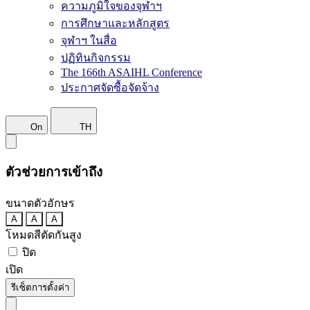
ความภูมิใจของจุฬาฯ
การศึกษาและหลักสูตร
จุฬาฯ ในสื่อ
ปฏิทินกิจกรรม
The 166th ASAIHL Conference
ประกาศจัดซื้อจัดจ้าง
On
TH
ตัวช่วยการเข้าถึง
ขนาดตัวอักษร
A
A
A
โหมดสีตัดกันสูง
ปิด
เปิด
รีเซ็ตการตั้งค่า