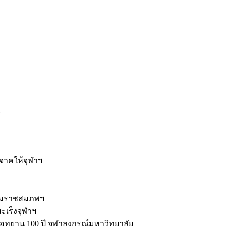
ะ
ิจาคให้จุฬาฯ
รมราชสมภพฯ
มะเร็งจุฬาฯ
ุทยาน 100 ปี จุฬาลงกรณ์มหาวิทยาลัย