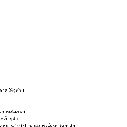
ะ
ิจาคให้จุฬาฯ
รมราชสมภพฯ
มะเร็งจุฬาฯ
ุทยาน 100 ปี จุฬาลงกรณ์มหาวิทยาลัย