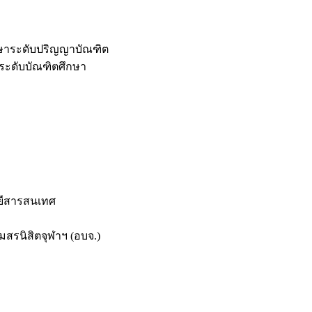
กษาระดับปริญญาบัณฑิต
ระดับบัณฑิตศึกษา
ยีสารสนเทศ
สรนิสิตจุฬาฯ (อบจ.)