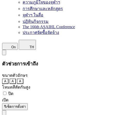
ความภูมิใจของจุฬาฯ
การศึกษาและหลักสูตร
จุฬาฯ ในสื่อ
ปฏิทินกิจกรรม
The 166th ASAIHL Conference
ประกาศจัดซื้อจัดจ้าง
On
TH
ตัวช่วยการเข้าถึง
ขนาดตัวอักษร
A
A
A
โหมดสีตัดกันสูง
ปิด
เปิด
รีเซ็ตการตั้งค่า