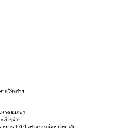
ะ
ิจาคให้จุฬาฯ
รมราชสมภพฯ
มะเร็งจุฬาฯ
ุทยาน 100 ปี จุฬาลงกรณ์มหาวิทยาลัย