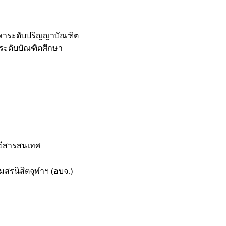
กษาระดับปริญญาบัณฑิต
ระดับบัณฑิตศึกษา
ยีสารสนเทศ
สรนิสิตจุฬาฯ (อบจ.)