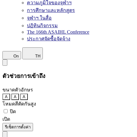
ความภูมิใจของจุฬาฯ
การศึกษาและหลักสูตร
จุฬาฯ ในสื่อ
ปฏิทินกิจกรรม
The 166th ASAIHL Conference
ประกาศจัดซื้อจัดจ้าง
On
TH
ตัวช่วยการเข้าถึง
ขนาดตัวอักษร
A
A
A
โหมดสีตัดกันสูง
ปิด
เปิด
รีเซ็ตการตั้งค่า