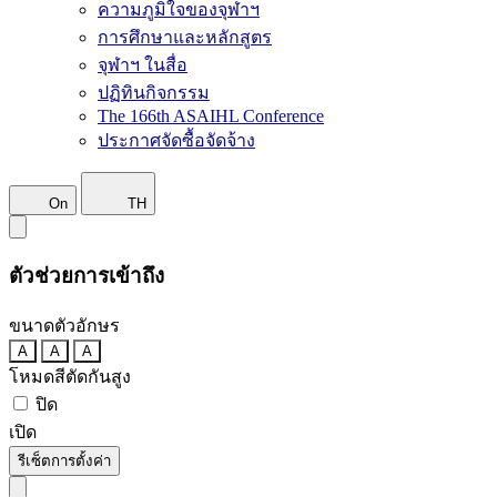
ความภูมิใจของจุฬาฯ
การศึกษาและหลักสูตร
จุฬาฯ ในสื่อ
ปฏิทินกิจกรรม
The 166th ASAIHL Conference
ประกาศจัดซื้อจัดจ้าง
On
TH
ตัวช่วยการเข้าถึง
ขนาดตัวอักษร
A
A
A
โหมดสีตัดกันสูง
ปิด
เปิด
รีเซ็ตการตั้งค่า